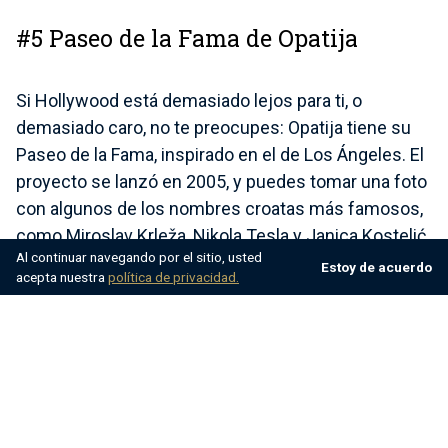
#5 Paseo de la Fama de Opatija
Si Hollywood está demasiado lejos para ti, o
demasiado caro, no te preocupes: Opatija tiene su
Paseo de la Fama, inspirado en el de Los Ángeles. El
proyecto se lanzó en 2005, y puedes tomar una foto
con algunos de los nombres croatas más famosos,
como Miroslav Krleža, Nikola Tesla y Janica Kostelić.
Al continuar navegando por el sitio, usted
Estoy de acuerdo
acepta nuestra
política de privacidad.
Fue hecho como un monumento a las personas
exitosas de todas las áreas, deportes, arte y ciencia,
que
ayudó a promover Croacia a escala mundial. Trate de
recordar algunos de los nombres mientras camina,