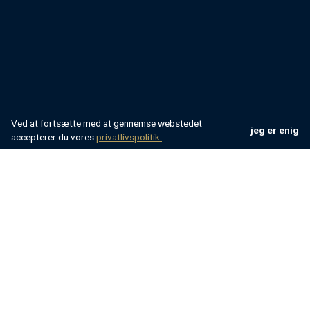
Ved at fortsætte med at gennemse webstedet
jeg er enig
accepterer du vores
privatlivspolitik.
Villsy
Kroatien
Istrien
Buje
Villa til leje i Buje
Midt i det fantastiske landskab i det centrale Istrien
finder du den romantiske by Buje, der ligger på en