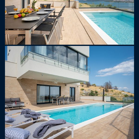
schodištěm dostanete do úrovně přízemí s
obývacím pokojem a další kuchyní.
* Areál koupaliště je přístupný přímo ze sníženého
přízemí a nabízí soukromý a vyhřívaný bazén 8,3m
x 3,4m s bezchlorovým systémem. Sluneční
terasa s 8 lehátky, salonek, krytý jídelní stůl s
grilem (leso a/nebo dřevěné uhlí), venkovní stolní
tenis pro zábavu (může být na parkovišti) a je zde
také venkovní sprcha. * Přízemí (parkovací úroveň)
nabízí velmi prostorný obývací pokoj s TV s
plochou obrazovkou, klimatizací, krbem,
pohovkou, úžasným výhledem na moře a bazén. K
dispozici je také plně vybavená kuchyň s
kuchyňským ostrůvkem, veškeré potřebné
vybavení, které moderní hosté potřebují pro
každodenní použití, kávovar na espresso (v obou