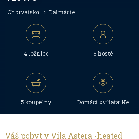
Chorvatsko
Dalmácie
4 ložnice
8 hosté
5 koupelny
Domácí zvířata: Ne
Váš pobyt v Vila Astera -heated