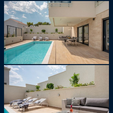
kuchyních) a jídelní kout s otevřeným výhledem na
moře. V přízemí je samostatné WC.
* První patro nabízí ložnici č. 2 (severovýchod) s
manželskou postelí velikosti 180 cm x 200 cm, TV,
klimatizací a výhledem na moře. Samostatné WC
je na chodbě. Hlavní ložnice č. 3 (jih) s
manželskou postelí velikosti 180 cm x 200 cm, TV,
klimatizací, vlastní koupelnou s dvojitým
umyvadlem, sprchou a vanou s výhledem na moře.
K dispozici je prostorná terasa s lehátky, která
používá pouze tato ložnice. Rodinná koupelna se
sprchovým koutem a ložnice č. 4 (severozápad) s
manželskou postelí velikosti 180 cm x 200 cm, TV
a klimatizací.
Interiér je vybaven pečlivě vybranými detaily pro
relaxaci vašeho pobytu.