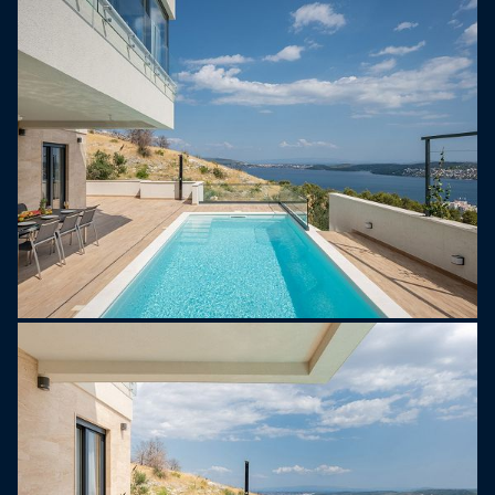
soukromý bazén se sluneční terasou a z celé
nemovitosti je úžasný výhled na moře. Na
soukromém pozemku jsou zabezpečena 3
parkovací místa - oplocená.
Zde je podrobný půdorys a to, co je nabízeno
exkluzivně pro vás:
* Do nižšího přízemí (úroveň bazénu) vede vnitřní
schodiště z přízemí (úroveň parkoviště) a nabízí:
plně klimatizovanou, plně vybavenou kuchyň s
kuchyňským ostrůvkem, vinotéku, jídelní kout s
stůl a přímý přístup k bazénu a venkovní jídelně.
Ložnice č. 1 (jih) s manželskou postelí 160 cm x
200 cm, klimatizací, TV a přímým východem do
bazénu. Je zde rodinná koupelna se sprchovým
koutem a toaletou. Na chodbě je prádelna, pračka,
sušička a žehlící potřeby. Nahoře se vnitřním