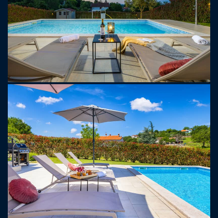
klidného prostředí.
Vila Bartol je vynikající volbou pro hosty, kteří
hledají moderní a pohodlný rekreační dům, který
nabízí soukromí, přírodu a snadný přístup k
nejzajímavějším místům střední Istrie. Okolí je
ideální pro milovníky přírody s četnými turistickými
a cyklistickými stezkami vinoucími se lesy a
loukami. Díky své centrální poloze je vila ideální
základnou pro objevování poloostrova, přičemž
téměř každý kout Istrie je dosažitelný do 30 minut.
Pobřežní město Poreč a jeho krásné pláže jsou
vzdálené pouhých 30 minut jízdy autem, takže je
snadné spojit klidný pobyt na venkově s relaxací u
moře. Hosté si mohou také užít výlety za
pozorováním delfínů z Poreče nebo Rovinje, nebo
se vydat na dobrodružství při jízdě na koni,