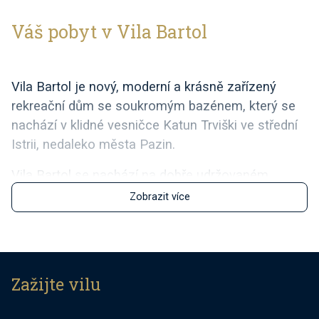
Váš pobyt v Vila Bartol
Vila Bartol je nový, moderní a krásně zařízený
rekreační dům se soukromým bazénem, který se
nachází v klidné vesničce Katun Trviški ve střední
Istrii, nedaleko města Pazin.
Vila Bartol se nachází na dobře udržovaném
soukromém pozemku o rozloze 1 000 m² a nabízí
Zobrazit více
vše potřebné pro relaxační rodinnou dovolenou.
Hosté si mohou užít soukromý bazén o rozloze
32 m² s lehátky a slunečníkem. Mladší hosté si
zamilují malé hřiště a stolní tenis a šipky
Zažijte vilu
poskytnou zábavu pro všechny věkové kategorie.
Krytá terasa je vybavena pohodlným venkovním