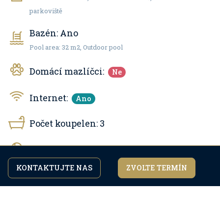
parkoviště
Bazén:
Ano
Pool area: 32 m2, Outdoor pool
Domácí mazlíčci:
Ne
Internet:
Ano
Počet koupelen:
3
Klimatizace chlazení
KONTAKTUJTE NAS
ZVOLTE TERMÍN
Pokračováním v procházení webu souhlasíte s našimi
souhlasím
Topení
zásadami ochrany osobních údajů.
Satelitní TV program