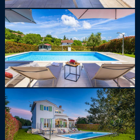
paintballu nebo zipliningu nad Pazinskou jeskyní.
Nezapomeňte si dopřát vyhlášenou istrijskou
kuchyni – čeká na vás prosciutto, sýr, lanýže a
čerstvé mořské plody.
Nejbližší obchod s potravinami a bar jsou od vily
vzdálené pouhých 800 metrů. Větší supermarkety,
jako jsou Plodine, Lidl a Eurospin, se nacházejí v
Pazinu, který je vzdálený pouhých 5 km nebo 5
minut jízdy autem.
POZNÁMKA:
- Domácí mazlíčci nejsou v tomto domě povoleni.
- Dětská jídelní židlička a postýlka jsou k dispozici
na vyžádání.