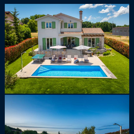
posezením a grilem, takže je ideální pro stolování
pod širým nebem. Pro hosty jsou k dispozici dvě
soukromá parkovací místa a dvě jízdní kola.
Vila nabízí 150 m² obytné plochy rozložené na
dvou plně klimatizovaných podlažích. V přízemí se
nachází moderní, plně vybavená kuchyň s jídelním
koutem, pohodlný obývací pokoj s přímým
vstupem na terasu, jedna ložnice s manželskou
postelí, vlastní koupelna a přístup na balkon. V
přízemí se nachází také samostatná toaleta pro
hosty.
V prvním patře se nacházejí dvě další ložnice,
každá s manželskou postelí a vlastní koupelnou.
Tyto ložnice sdílejí prostorný balkon, který
poskytuje příjemné místo k relaxaci a užívání si