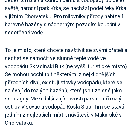
Jeden z mála národních parků s vodopády po celém
světě, národní park Krka, se nachází podél řeky Krka
v jižním Chorvatsku. Pro milovníky přírody nabízejí
barevné bazény s nádherným pozadím koupání v
nedotčené vodě.
To je místo, které chcete navštívit se svými přáteli a
nechat se namočit ve slunné teplé vodě ve
vodopádu Skradinski Buk (nejvyšší turistické místo).
Se mohou pochlubit některými z nejklidnějších
přírodních divů, existují stovky vodopádů, které se
nalévají do malých bazénů, které jsou zelené jako
smaragdy. Mezi další zajímavosti parku patří malý
ostrov Visovac a vodopád Roski Slap. Tím se stává
jedním z nejlepších míst k návštěvě v Makarské v
Chorvatsku.