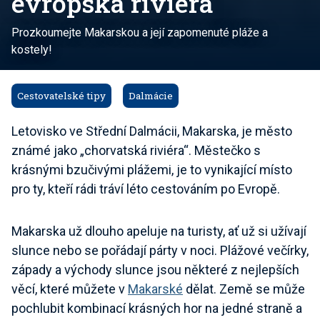
evropská riviéra
Prozkoumejte Makarskou a její zapomenuté pláže a
kostely!
Cestovatelské tipy
Dalmácie
Letovisko ve Střední Dalmácii, Makarska, je město
známé jako „chorvatská riviéra“. Městečko s
krásnými bzučivými plážemi, je to vynikající místo
pro ty, kteří rádi tráví léto cestováním po Evropě.
Makarska už dlouho apeluje na turisty, ať už si užívají
slunce nebo se pořádají párty v noci. Plážové večírky,
západy a východy slunce jsou některé z nejlepších
věcí, které můžete v
Makarské
dělat. Země se může
pochlubit kombinací krásných hor na jedné straně a