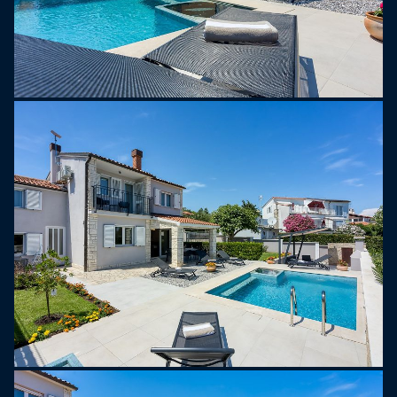
medan du njuter av havsutsikten. Endast 500
meter från huset ligger stranden, som ger dig
enkel tillgång till det kristallklara havet och alla
havsaktiviteter.
Premantura är en pittoresk by som ligger i den
sydligaste delen av Istrien, känd för sina vackra
stränder, kristallklara hav och orörd natur. Det är
omgivet av det imponerande Kamenjaka, ett
skyddat naturreservat med många cykel- och
vandringsleder, samt avskilda vikar som är
perfekta för simning och dykning. Premantura är
den perfekta destinationen för naturälskare och
äventyrare, och erbjuder en unik kombination av en
lugn semester och en aktiv vistelse utomhus.