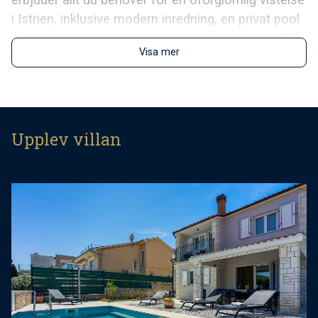
i Istrien, inklusive modern inredning, en privat pool
med jacuzzi och utsikt över havet. Huset är
Visa mer
fördelat på två våningar och rymmer upp till åtta
gäster i fyra elegant och modernt inredda sovrum.
Tre moderna badrum erbjuder alla nödvändiga
faciliteter, inklusive duschkabiner och en
tvättmaskin. För fullständig avkoppling finns en
Upplev villan
privat jacuzzi och bastu till ditt förfogande. Dessa
hälsofaciliteter är designade för att ge dig den
ultimata atmosfären och hjälpa dig att helt
slappna av under din vistelse.
Den privata poolen är omgiven av en vackert
anlagd medelhavsgård, som är perfekt för att sola
och njuta av varma sommardagar. En rymlig
terrass med bekväma solstolar och utemöbler är
den perfekta platsen att umgås och äta utomhus