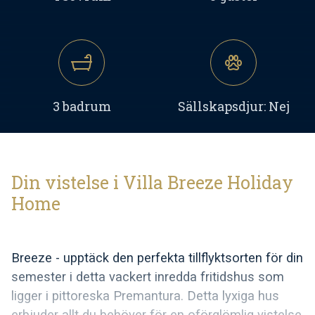
3 badrum
Sällskapsdjur: Nej
Din vistelse i Villa Breeze Holiday
Home
Breeze - upptäck den perfekta tillflyktsorten för din
semester i detta vackert inredda fritidshus som
ligger i pittoreska Premantura. Detta lyxiga hus
erbjuder allt du behöver för en oförglömlig vistelse