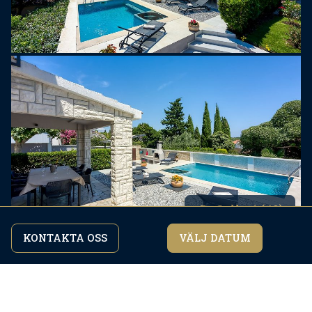
Galleri (49)
KONTAKTA OSS
VÄLJ DATUM
Genom att fortsätta att surfa på webbplatsen
jag håller med
godkänner du vår
integritetspolicy.
Bekvämligheter