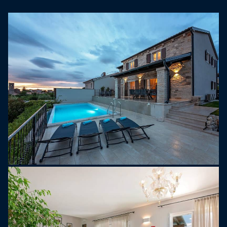
spenner over 350 kvm fordelt på 3 etasjer med
klimaanlegg. I første etasje er det stue med sofa,
satellitt-TV, spisestue med spisebord, fullt utstyrt
kjøkken, her er også et dobbelt soverom og
dusj/toalett. Første etasje har tre soverom, alle
med eget bad, og to av dem har tilgang til en felles
balkong med ekstra sitteplasser.
Kjelleren er et romslig rom på 150 kvm for
rekreasjon og avslapning, utstyrt med biljardbord,
bordtennis, fotballbord og treningsutstyr.
Kjæledyrtillegget belastes per kjæledyr per dag.
Opplev komfort og fritid i denne vakkert designede
villaen, og tilbyr et ideelt tilfluktssted for de som
søker en rolig ferie i Istria.