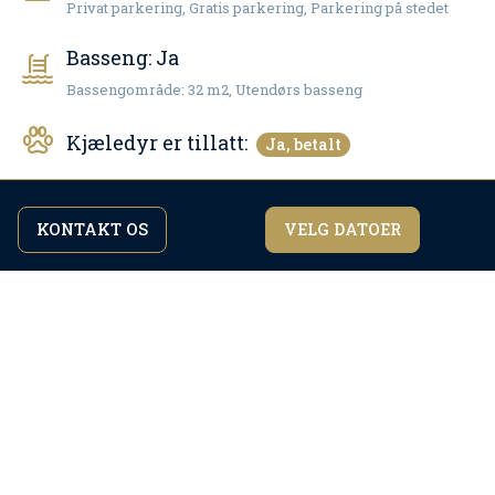
Privat parkering, Gratis parkering, Parkering på stedet
Basseng:
Ja
Bassengområde: 32 m2, Utendørs basseng
Kjæledyr er tillatt:
Ja, betalt
Internett:
Ja, gratis
KONTAKT OS
VELG DATOER
Ved å fortsette å bla gjennom nettstedet godtar du
jeg er enig
vår
personvernerklæring.
Antall bad:
4
Air condition
TV
Satelitt-TV