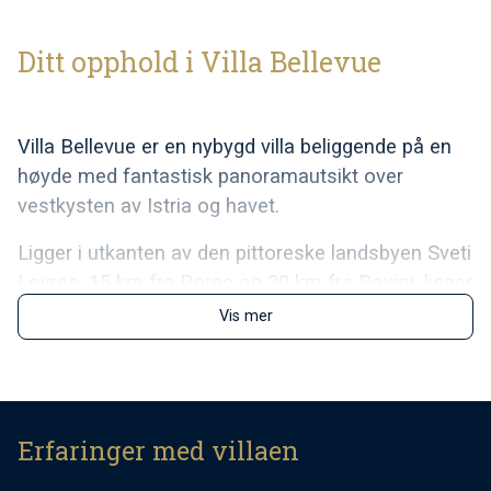
Ditt opphold i Villa Bellevue
Villa Bellevue er en nybygd villa beliggende på en
høyde med fantastisk panoramautsikt over
vestkysten av Istria og havet.
Ligger i utkanten av den pittoreske landsbyen Sveti
Lovrec, 15 km fra Porec og 20 km fra Rovinj, ligger
villaen på en 500 kvm inngjerdet eiendom med en
Vis mer
godt vedlikeholdt plen. Det tilbyr et
evighetsbasseng på 32 kvm, romslig overbygd
terrasse med sittegruppe, grill, solstoler, utendørs
dusj og to parkeringsplasser.
Erfaringer med villaen
Villa Bellevue har plass til opptil 8 personer, og