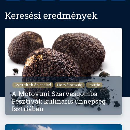
Keresési eredmények
Gyerekek és család
Horvátország
Isztria
A Motovuni Szarvasgomba
Fesztivál: kulináris ünnepség
Isztriában