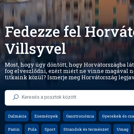
Fedezze fel Horvát
Villsyvel
Most, hogy úgy döntött, hogy Horvátországba lá
fog elveszlődni, ezért miért ne vinne magával n
titkaink közül? Ismerje meg Horvátország legjav
Dalmácia
Események
Gasztronómia
Gyerekek és csa
Pazin
Pula
Sport
Strandok és természet
Umag