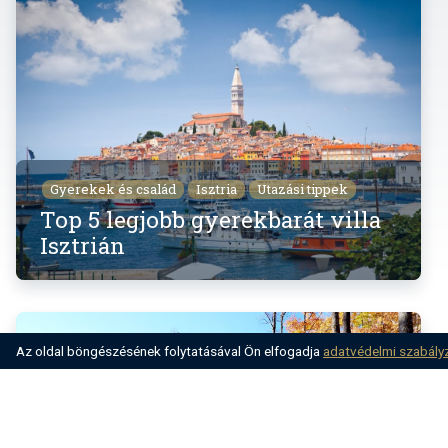
Gyerekek és család
Isztria
Utazási tippek
Top 5 legjobb gyerekbarát villa
Isztrián
Az oldal böngészésének folytatásával Ön elfogadja
adatvédelmi szabály