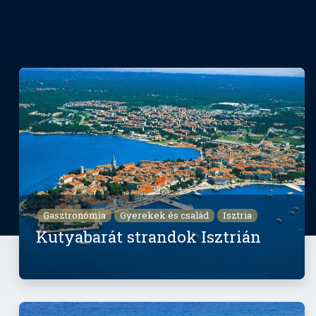
Gasztronómia
Gyerekek és család
Isztria
Kutyabarát strandok Isztrián