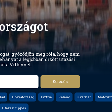
országot
togat, győződjön meg róla, hogy nem
éhányat a legjobban őrzött utazási
át a Villsyvel.
Keresés
lád
Horvátország
Isztria
Kaland
Kvarner
Motovu
Utazási tippek