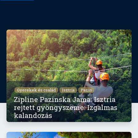
Gyerekek és család
Isztria
Pazin
Zipline Pazinska Jama: Isztria
rejtett gyöngyszeme: Izgalmas
kalandozás