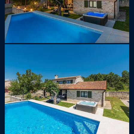
nærliggende landsbyer som Dvigrad, Lim, Barat,
Zminj og Svetvincenat.
Kanfanar er en lille by beliggende i den sydvestlige
del af halvøen Istrien, 275 meter over havet. Det er
kun 8 km langt fra havet, et nærmeste sted, Lim
Cave. Det er domineret af et middelhavsklima med
behagelige temperaturer om sommeren og milde
om vintre. For dem, der elsker fri klatring, er der to
egnede steder i nærheden af Kanfanar: den ene er
for enden af Lim Cave, ved siden af vejen, og den
anden er over Dvigrad, i den nordlige del af Draga. I
mellemtiden vil de, der nyder at gå eller cykle, finde
en række forskellige veje og stier, der fører til det
smukkeste indre af Istrien-halvøen. De 30
kilometer cykelstier forbinder Kanfanar med de
nærliggende landsbyer som Dvigrad, Lim, Barat,